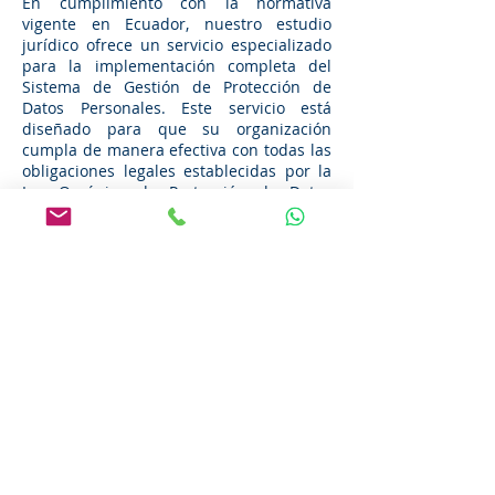
En cumplimiento con la normativa
vigente en Ecuador, nuestro estudio
jurídico ofrece un servicio especializado
para la implementación completa del
Sistema de Gestión de Protección de
Datos Personales. Este servicio está
diseñado para que su organización
cumpla de manera efectiva con todas las
obligaciones legales establecidas por la
Ley Orgánica de Protección de Datos
Personales y los lineamientos emitidos
por la Superintendencia.
Antes de iniciar el proceso, realizamos
una evaluación diagnóstica que nos
permite identificar los tipos de datos que
gestiona la empresa, los riesgos
asociados y las brechas normativas
existentes. Con base en esta información,
desarrollamos los documentos, políticas,
protocolos, matrices y registros
obligatorios, además de establecer las
medidas técnicas y organizativas
necesarias para garantizar un